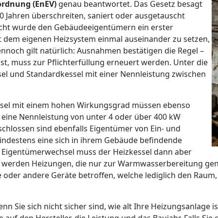
ordnung (EnEV)
genau beantwortet. Das Gesetz besagt
 30 Jahren überschreiten, saniert oder ausgetauscht
icht wurde den Gebäudeeigentümern ein erster
 dem eigenen Heizsystem einmal auseinander zu setzen,
noch gilt natürlich: Ausnahmen bestätigen die Regel –
t ist, muss zur Pflichterfüllung erneuert werden. Unter die
el und Standardkessel mit einer Nennleistung zwischen
ssel mit einem hohen Wirkungsgrad müssen ebenso
 eine Nennleistung von unter 4 oder über 400 kW
schlossen sind ebenfalls Eigentümer von Ein- und
indestens eine sich in ihrem Gebäude befindende
 Eigentümerwechsel muss der Heizkessel dann aber
h werden Heizungen, die nur zur Warmwasserbereitung ge
 oder andere Geräte betroffen, welche lediglich den Raum,
nn Sie sich nicht sicher sind, wie alt Ihre Heizungsanlage i