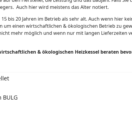
e auf den Hersteller, die Leistung und das Baujahr. Falls Si
fegers. Auch hier wird meistens das Alter notiert.
 15 bis 20 Jahren im Betrieb als sehr alt. Auch wenn hier ke
rn um einen wirtschaftlichen & ökologischen Betrieb zu gewä
t nicht mehr möglich und wenn nur mit langen Lieferzeiten 
irtschaftlichen & ökologischen Heizkessel beraten bevor 
llet
n BULG
l