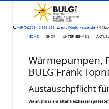
+49 (0)2368 - 6 999 221
info@bulg-kessel.de
Mo.-D
HOME
SHOP
UNTERNEHMEN
AKTUE
Wärmepumpen, Pel
BULG Frank Topn
Austauschpflicht für
Wann muss ein alter Heizkessel spätest