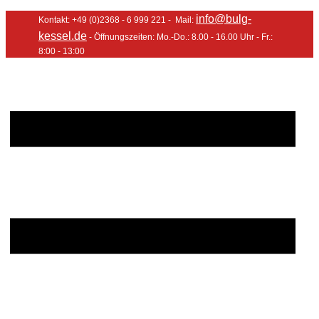
info@bulg-
Kontakt: +49 (0)2368 - 6 999 221 - Mail:
kessel.de
- Öffnungszeiten: Mo.-Do.: 8.00 - 16.00 Uhr - Fr.:
8:00 - 13:00