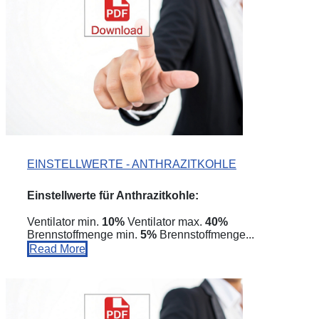
EINSTELLWERTE - ANTHRAZITKOHLE
Einstellwert
e für Anthrazitko
hle:
Ventilator min.
10%
Ventilator max.
40%
Brennstoffmenge min.
5%
Brennstoffmenge...
Read More