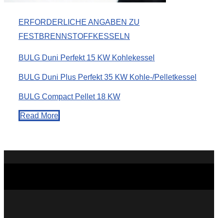
ERFORDERLICHE ANGABEN ZU
FESTBRENNSTOFFKESSELN
BULG Duni Perfekt 15 KW Kohlekessel
BULG Duni Plus Perfekt 35 KW Kohle-/Pelletkessel
BULG Compact Pellet 18 KW
Read More