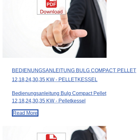
BEDIENUNGSANLEITUNG BULG COMPACT PELLET
12,18,24,30,35 KW - PELLETKESSEL
Bedienungsanleitung Bulg Compact Pellet
12,18,24,30,35 KW - Pelletkessel
Read More